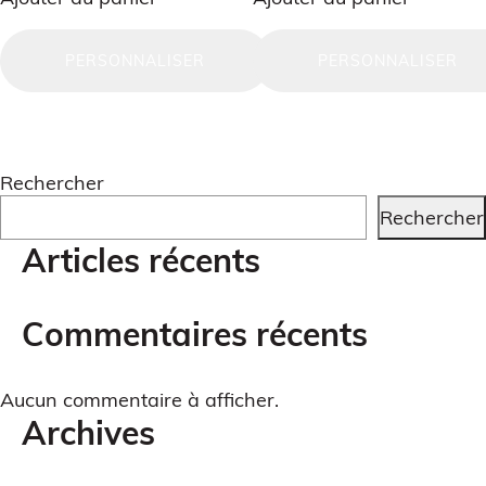
Blog
PERSONNALISER
PERSONNALISER
FAQ
Petites et moyennes séries
Contact
Rechercher
Rechercher
Articles récents
Impression à la demande ou sur mesure
Commentaires récents
Aucun commentaire à afficher.
Archives
MODÉLISATION 3D