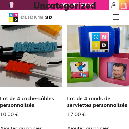
French
Uncategorized
mon
2 résultats affichés
DEMANDE DE DEVIS
espace
client
IMPRESSIONS 3D
Accueil
Qui-sommes-nous ?
Réparation 3D
Nos services
Lot de 4 cache-câbles
Lot de 4 ronds de
personnalisés
serviettes personnalisés
Ils nous font confiance
10,00
€
17,00
€
Prototypage
Ajouter au panier
Ajouter au panier