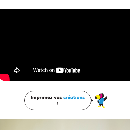
Scanner 3D
Imprimez vos
créations
!