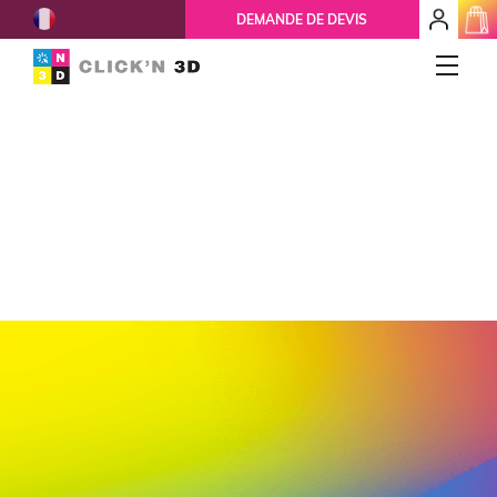
French
mon
DEMANDE DE DEVIS
espace
client
IMPRESSIONS 3D
Accueil
Qui-sommes-nous ?
Nos services
Ils nous font confiance