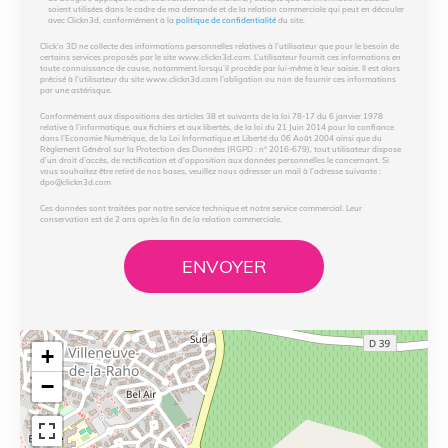
soient utilisées dans le cadre de ma demande et de la relation commerciale qui peut en découler
avec Clickn3d, conformément à la
politique de confidentialité
du site.
Click’n 3D ne collecte des informations personnelles relatives à l’utilisateur que pour le besoin de
certains services proposés par le site www.clickn3d.com. L’utilisateur fournit ces informations en
toute connaissance de cause, notamment lorsqu’il procède par lui-même à leur saisie. Il est alors
précisé à l’utilisateur du site www.clickn3d.com l’obligation ou non de fournir ces informations
par une astérisque.
Conformément aux dispositions des articles 38 et suivants de la loi 78-17 du 6 janvier 1978
relative à l’informatique, aux fichiers et aux libertés, de la loi du 21 Juin 2014 pour la confiance
dans l’Economie Numérique, de la Loi Informatique et Liberté du 06 Août 2004 ainsi que du
Règlement Général sur la Protection des Données (RGPD : n° 2016-679), tout utilisateur dispose
d’un droit d’accès, de rectification et d’opposition aux données personnelles le concernant. Si
vous souhaitez être retiré de nos bases, veuillez nous adresser un mail à l’adresse suivante :
dpo@clickn3d.com
Ces données sont traitées par notre service technique et notre service commercial. Leur
conservation est de 2 ans après la fin de la relation commerciale.
ENVOYER
Figurine bobble head
+
−