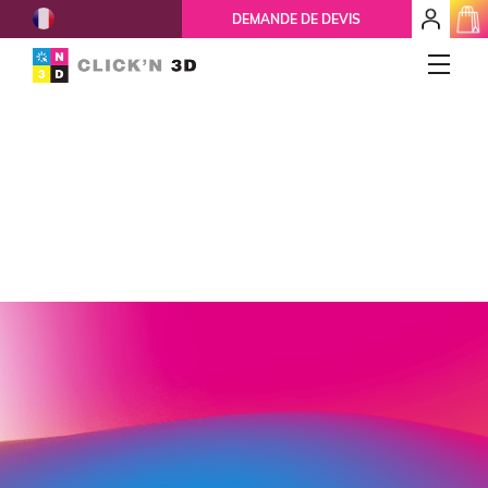
French
mon
DEMANDE DE DEVIS
espace
client
IMPRESSIONS 3D
Accueil
Qui-sommes-nous ?
Nos services
Ils nous font confiance