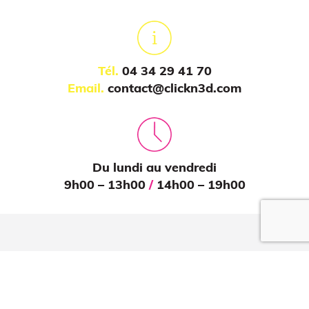
Impression 3D pour l’évènementiel
Tél.
04 34 29 41 70
Email.
contact@clickn3d.com
Du lundi au vendredi
9h00 – 13h00
/
14h00 – 19h00
QUE EN LIGNE
Suivez-nous sur
nos réseaux !