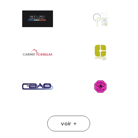
ATELIERS & ÉVÈNEMENTS
Figurine bobble head
voir +