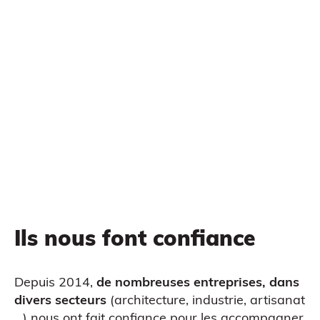
Impression à la demande ou sur mesure
MODÉLISATION 3D
Ils nous font confiance
Depuis 2014,
de nombreuses entreprises, dans
divers secteurs
(architecture, industrie, artisanat
…) nous ont fait confiance pour les accompagner