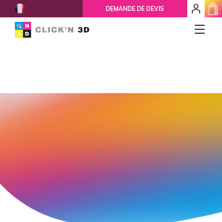
French
mon
DEMANDE DE DEVIS
espace
client
IMPRESSIONS 3D
Accueil
Qui-sommes-nous ?
Nos services
Réparation 3D
Ils nous font confiance