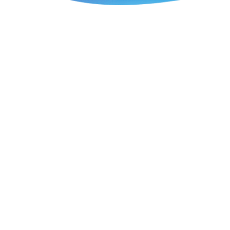
Blog
FAQ
Prototypage
Contact
Petites et moyennes séries