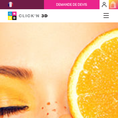
French
mon
DEMANDE DE DEVIS
espace
client
IMPRESSIONS 3D
Accueil
Qui-sommes-nous ?
Nos services
Ils nous font confiance
Réparation 3D