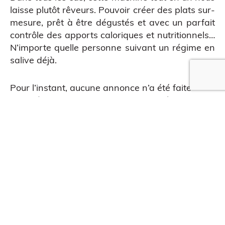
laisse plutôt rêveurs. Pouvoir créer des plats sur-
mesure, prêt à être dégustés et avec un parfait
contrôle des apports caloriques et nutritionnels…
N’importe quelle personne suivant un régime en
salive déjà.
Pour l’instant, aucune annonce n’a été faite
QUE EN LIGNE
quant à la date de mise sur le marché de cette
nouvelle solution de food printing, mais les filles
de Click’n 3D ont particulièrement hâte de tester
cette façon de manger pas comme les autres.