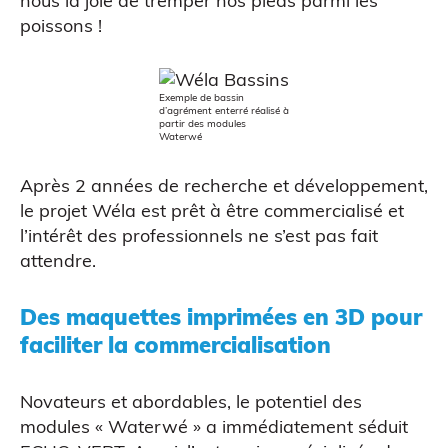
nous la joie de tremper nos pieds parmi les
poissons !
Exemple de bassin
d’agrément enterré réalisé à
partir des modules
Waterwé
Atelier découverte
Après 2 années de recherche et développement,
le projet Wéla est prêt à être commercialisé et
l’intérêt des professionnels ne s’est pas fait
attendre.
Des maquettes imprimées en 3D pour
faciliter la commercialisation
Novateurs et abordables, le potentiel des
modules « Waterwé » a immédiatement séduit