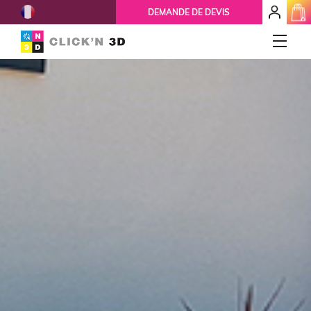
French
mon
DEMANDE DE DEVIS
espace
client
IMPRESSIONS 3D
Accueil
Qui-sommes-nous ?
Nos services
Ils nous font confiance