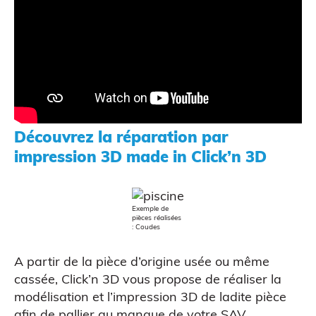
Découvrez la réparation par
impression 3D made in Click’n 3D
Exemple de
ATELIERS & ÉVÈNEMENTS
pièces réalisées
: Coudes
A partir de la pièce d’origine usée ou même
cassée, Click’n 3D vous propose de réaliser la
modélisation et l’impression 3D de ladite pièce
afin de pallier au manque de votre SAV.