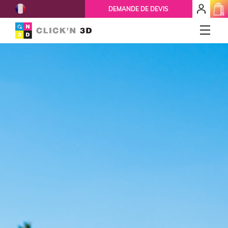
French
mon
DEMANDE DE DEVIS
espace
client
IMPRESSIONS 3D
Accueil
Qui-sommes-nous ?
Nos services
Ils nous font confiance