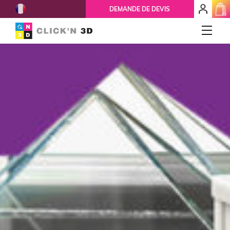
French
mon
DEMANDE DE DEVIS
espace
client
IMPRESSIONS 3D
Accueil
Qui-sommes-nous ?
Nos services
Ils nous font confiance