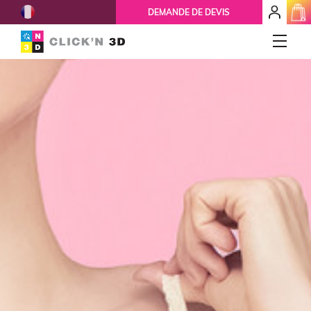
French
mon
DEMANDE DE DEVIS
espace
client
IMPRESSIONS 3D
Accueil
Qui-sommes-nous ?
Nos services
Ils nous font confiance
Réparation 3D