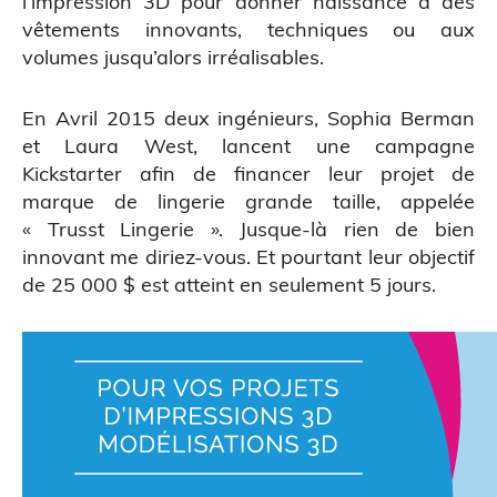
l’impression 3D pour donner naissance à des
vêtements innovants, techniques ou aux
volumes jusqu’alors irréalisables.
En Avril 2015 deux ingénieurs, Sophia Berman
et Laura West, lancent une campagne
Scanner 3D
Kickstarter afin de financer leur projet de
marque de lingerie grande taille, appelée
« Trusst Lingerie ». Jusque-là rien de bien
innovant me diriez-vous. Et pourtant leur objectif
de 25 000 $ est atteint en seulement 5 jours.
ATELIERS & ÉVÈNEMENTS