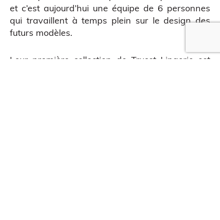
et c’est aujourd’hui une équipe de 6 personnes
qui travaillent à temps plein sur le design des
futurs modèles.
QUE EN LIGNE
Leur première collection de Trusst Lingerie est
d’ores et déjà disponible en précommande sur le
site
trusstlingerie.com