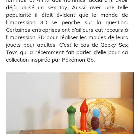
déjà utilisé un sex toy. Aussi, avec une telle
popularité il était évident que le monde de
l’impression 3D se penche sur la question.
Certaines entreprises ont d’ailleurs eut recours à
l’impression 3D pour réaliser les moules de leurs
jouets pour adultes. C’est le cas de
Geeky Sex
Toys
qui a récemment fait parler d’elle pour sa
collection inspirée par Pokémon Go.
ATELIERS & ÉVÈNEMENTS