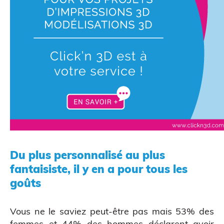
CAO
Du plus personnalisé au plus
fantaisiste, il y en a pour tous les
goûts
Vous ne le saviez peut-être pas mais 53% des
Scanner 3D
femmes et 44% des hommes déclarent avoir