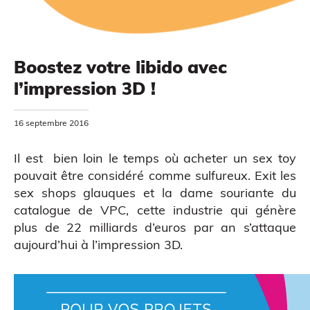
Boostez votre libido avec
l’impression 3D !
MODÉLISATION 3D
16 septembre 2016
Il est bien loin le temps où acheter un sex toy
pouvait être considéré comme sulfureux. Exit les
sex shops glauques et la dame souriante du
catalogue de VPC, cette industrie qui génère
plus de 22 milliards d’euros par an s’attaque
aujourd’hui à l’impression 3D.