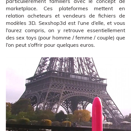
particulièrement familiers avec le concept de
marketplace. Ces plateformes mettent en
relation acheteurs et vendeurs de fichiers de
modèles 3D.
Sexshop3d
est l’une d’elle, et vous
l’aurez compris, on y retrouve essentiellement
des sex toys (pour homme / femme / couple) que
l’on peut s’offrir pour quelques euros.
Atelier découverte