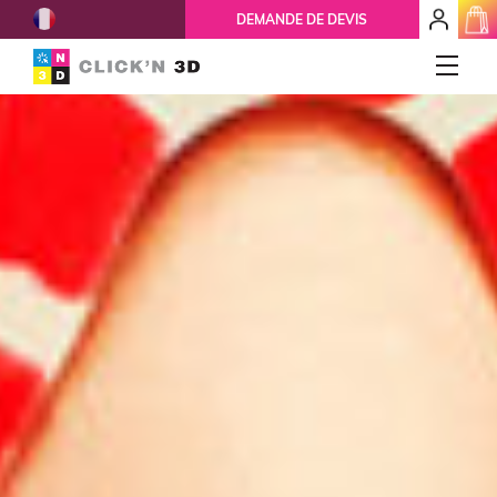
French
mon
DEMANDE DE DEVIS
espace
client
IMPRESSIONS 3D
Accueil
Qui-sommes-nous ?
Nos services
Ils nous font confiance