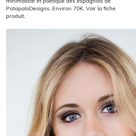
minimaliste et poétique des espagnols de
PatapaloDesigns
. Environ 70€.
Voir la fiche
produit
.
Scanner 3D