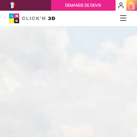
French
mon
DEMANDE DE DEVIS
espace
client
IMPRESSIONS 3D
Accueil
Qui-sommes-nous ?
Nos services
Ils nous font confiance