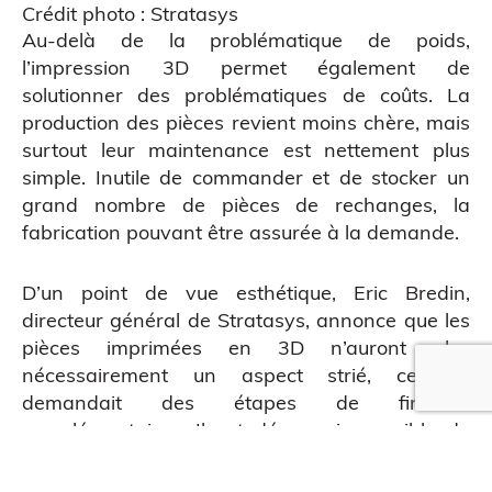
Crédit photo : Stratasys
Au-delà de la problématique de poids,
Impression 3D pour l’évènementiel
l’impression 3D permet également de
solutionner des problématiques de coûts. La
production des pièces revient moins chère, mais
surtout leur maintenance est nettement plus
simple. Inutile de commander et de stocker un
grand nombre de pièces de rechanges, la
fabrication pouvant être assurée à la demande.
D’un point de vue esthétique, Eric Bredin,
directeur général de Stratasys, annonce que les
pièces imprimées en 3D n’auront plus
nécessairement un aspect strié, ce qui
demandait des étapes de finitions
QUE EN LIGNE
complémentaires. Il est désormais possible de
varier l’aspect des surfaces, d’appliquer des
peintures spéciales ou de créer des effets