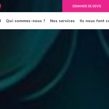
ench
DEMANDE DE DEVIS
l
Qui-sommes-nous ?
Nos services
Ils nous font 
MODÉLISATION 3D
CAO
Scanner 3D