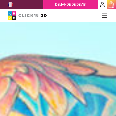
French
mon
DEMANDE DE DEVIS
espace
client
IMPRESSIONS 3D
Accueil
Qui-sommes-nous ?
Nos services
Ils nous font confiance