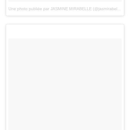
Une photo publiée par JASMINE MIRABELLE (@jasmirabelle)
le
2