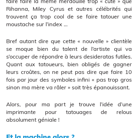
faire faire la même merdouille trop « cute » que
Rihanna, Miley Cyrus et autres célébrités qui
trouvent ça trop cool de se faire tatouer une
moustache sur l’index …
Bref autant dire que cette « nouvelle » clientèle
Atelier découverte
se moque bien du talent de l’artiste qui va
s’occuper de répondre à leurs desideratas futiles.
Quant aux tatoueurs, bien obligés de gagner
leurs croûtes, on ne peut pas dire que faire 10
fois par jour des symboles infini « pas trop gros
sinon ma mère va râler » soit très épanouissant.
Alors, pour ma part je trouve l’idée d’une
imprimante pour tatouages de relous
absolument géniale !
Et la machine alors ?