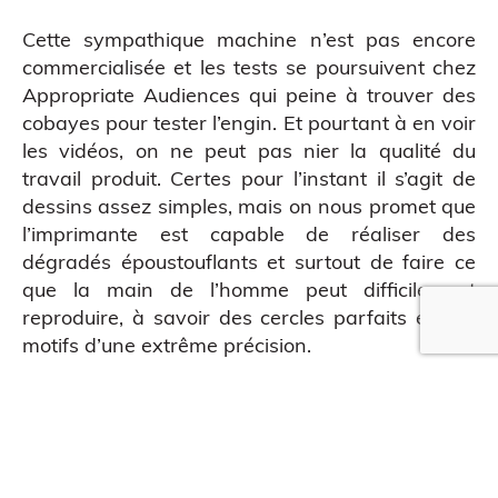
Cette sympathique machine n’est pas encore
commercialisée et les tests se poursuivent chez
Appropriate Audiences qui peine à trouver des
cobayes pour tester l’engin. Et pourtant à en voir
les vidéos, on ne peut pas nier la qualité du
travail produit. Certes pour l’instant il s’agit de
dessins assez simples, mais on nous promet que
l’imprimante est capable de réaliser des
dégradés époustouflants et surtout de faire ce
que la main de l’homme peut difficilement
reproduire, à savoir des cercles parfaits et des
motifs d’une extrême précision.
QUE EN LIGNE
Trop beau pour être vrai ?
« Le tatoué », c’est le nom de l’imprimante, n’a