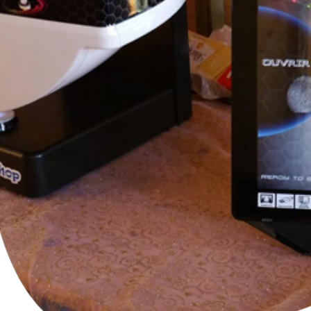
Blog
Prototypage
FAQ
Contact
Petites et moyennes séries
Impression à la demande ou sur mesure