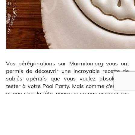
Vos pérégrinations sur Marmiton.org vous ont
permis de découvrir une incroyable recette de
sablés apéritifs que vous voulez absolument
tester à votre Pool Party. Mais comme c’est l’été
et que c’est la fête, pourquoi ne pas essayer ces
QUE EN LIGNE
emporte-pièces qui fleurent bon les vacances.
Une création de
Bakerlogy
. Environ 8€.
Voir la
fiche produit
.