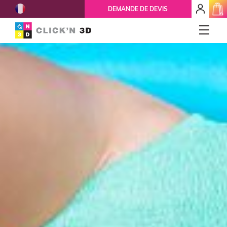
French
mon
DEMANDE DE DEVIS
espace
client
IMPRESSIONS 3D
Accueil
Qui-sommes-nous ?
Nos services
Ils nous font confiance