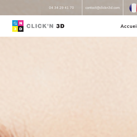
Fr
04 34 29 41 70
contact@clickn3d.com
Accuei
IMPRESSIONS 3D
Réparation 3D
Prototypage
Petites et moyennes séries
Impression à la demande ou
sur mesure