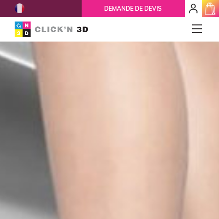
French
mon
DEMANDE DE DEVIS
espace
client
IMPRESSIONS 3D
Accueil
Qui-sommes-nous ?
Nos services
Ils nous font confiance