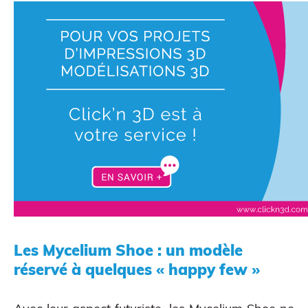
Scanner 3D
Les Mycelium Shoe : un modèle
réservé à quelques « happy few »