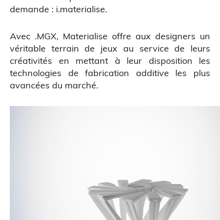
ATELIERS & ÉVÈNEMENTS
demande :
i.materialise
.
Avec .MGX, Materialise offre aux designers un
véritable terrain de jeux au service de leurs
créativités en mettant à leur disposition les
technologies de fabrication additive les plus
avancées du marché.
Figurine bobble head