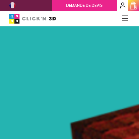
French
mon
DEMANDE DE DEVIS
espace
client
IMPRESSIONS 3D
Accueil
Qui-sommes-nous ?
Nos services
Ils nous font confiance