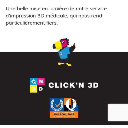
Une belle mise en lumière de notre
service
d’impression 3D médicale
, qui nous rend
particulièrement fiers.
Atelier découverte
Impression 3D pour l’évènementiel
QUE EN LIGNE