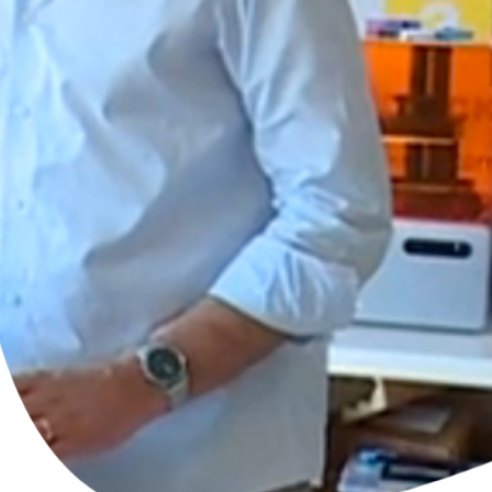
Blog
Prototypage
FAQ
Contact
Petites et moyennes séries
Impression à la demande ou sur mesure