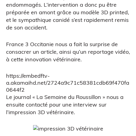
Scanner 3D
endommagés. L’intervention a donc pu être
préparée en amont grâce au modèle 3D printed,
et le sympathique canidé s’est rapidement remis
de son accident.
France 3 Occitanie nous a fait la surprise de
consacrer
un article
, ainsi qu’un reportage vidéo,
ATELIERS & ÉVÈNEMENTS
à cette innovation vétérinaire.
https://embedftv-
a.akamaihd.net/2724a9c71c58381cdb69f470fa
0644f2
Le journal «
La Semaine du Roussillon
» nous a
ensuite contacté pour une interview sur
Figurine bobble head
l’impression 3D vétérinaire.