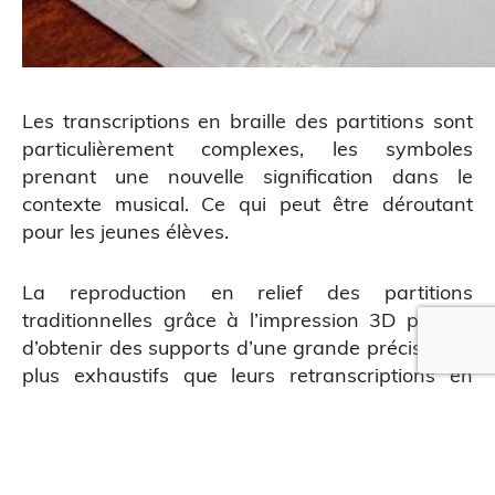
Les transcriptions en braille des partitions sont
particulièrement complexes, les symboles
prenant une nouvelle signification dans le
contexte musical. Ce qui peut être déroutant
pour les jeunes élèves.
La reproduction en relief des partitions
traditionnelles grâce à l’impression 3D permet
d’obtenir des supports d’une grande précision et
plus exhaustifs que leurs retranscriptions en
QUE EN LIGNE
braille.
Se faire des souvenirs …