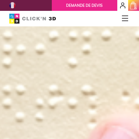
French
mon
DEMANDE DE DEVIS
espace
client
IMPRESSIONS 3D
Accueil
Qui-sommes-nous ?
Nos services
Ils nous font confiance