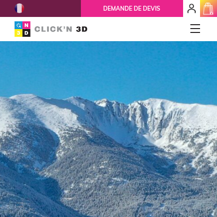
French
mon
DEMANDE DE DEVIS
espace
client
IMPRESSIONS 3D
Accueil
Qui-sommes-nous ?
Nos services
Ils nous font confiance