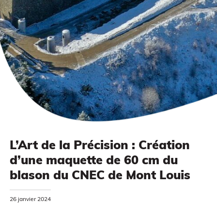
Impression à la demande ou sur mesure
L’Art de la Précision : Création
d’une maquette de 60 cm du
MODÉLISATION 3D
blason du CNEC de Mont Louis
26 janvier 2024