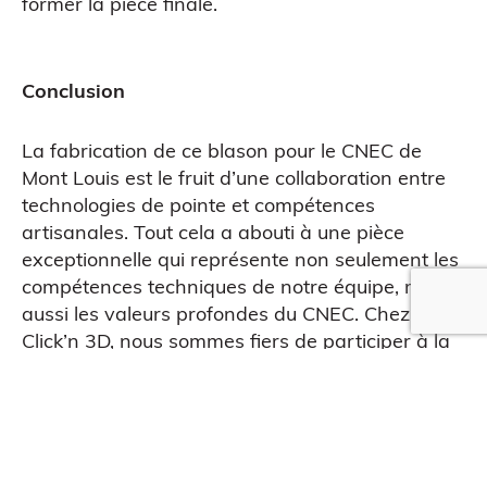
former la pièce finale.
Conclusion
La fabrication de ce blason pour le CNEC de
Mont Louis est le fruit d’une collaboration entre
technologies de pointe et compétences
artisanales. Tout cela a abouti à une pièce
exceptionnelle qui représente non seulement les
compétences techniques de notre équipe, mais
aussi les valeurs profondes du CNEC. Chez
Click’n 3D, nous sommes fiers de participer à la
QUE EN LIGNE
création d’œuvres uniques qui incarnent
l’excellence et l’authenticité.
Pour vos projets d’impression même les plus
fous, contactez-nous !