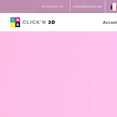
Fr
04 34 29 41 70
contact@clickn3d.com
Accuei
IMPRESSIONS 3D
Réparation 3D
Prototypage
Petites et moyennes séries
Impression à la demande ou
sur mesure