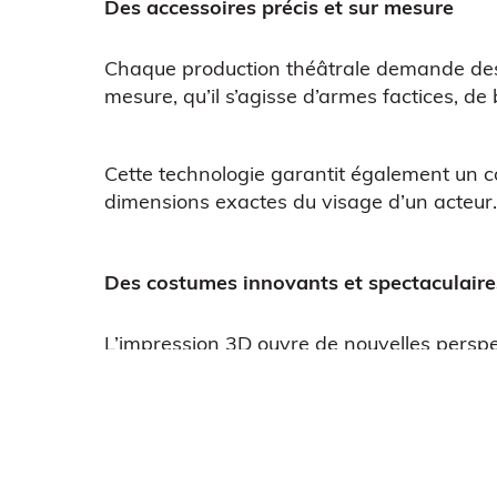
Des accessoires précis et sur mesure
Chaque production théâtrale demande des a
mesure, qu’il s’agisse d’armes factices, d
Cette technologie garantit également un 
dimensions exactes du visage d’un acteur. 
Des costumes innovants et spectaculaire
L’impression 3D ouvre de nouvelles perspe
motifs complexes et des textures inédites.
En combinant cette technique avec des tissu
Cette approche enrichit l’esthétique des sp