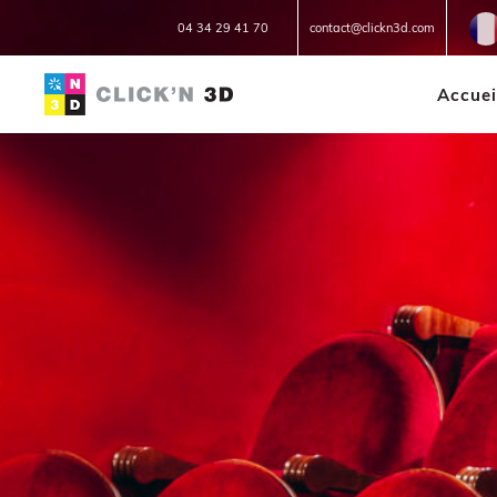
Fr
04 34 29 41 70
contact@clickn3d.com
Accuei
IMPRESSIONS 3D
Réparation 3D
Prototypage
Petites et moyennes séries
Impression à la demande ou
sur mesure