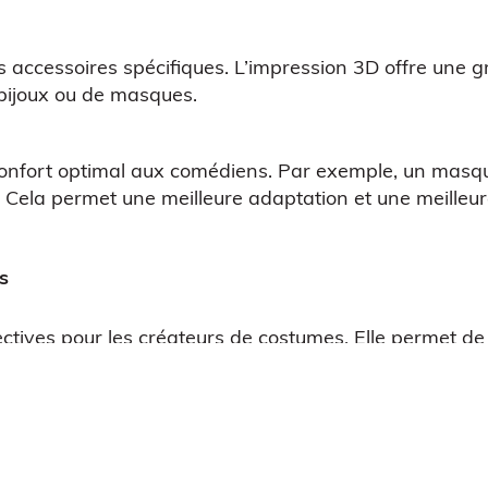
ccessoires spécifiques. L’impression 3D offre une gran
e bijoux ou de masques.
confort optimal aux comédiens. Par exemple, un masq
Cela permet une meilleure adaptation et une meilleure 
s
ctives pour les créateurs de costumes. Elle permet de
s traditionnels, les costumiers peuvent produire des t
ectacles et renforce leur impact visuel.