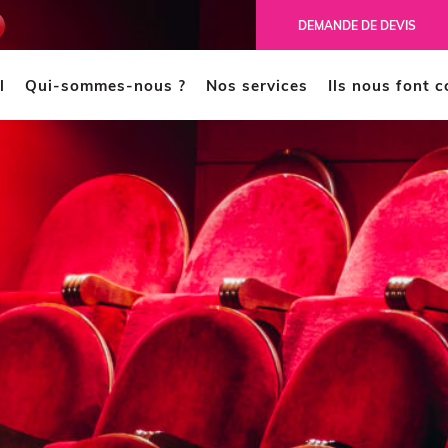
ench
DEMANDE DE DEVIS
l
Qui-sommes-nous ?
Nos services
Ils nous font 
MODÉLISATION 3D
CAO
Scanner 3D