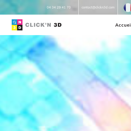
Fr
04 34 29 41 70
contact@clickn3d.com
Accuei
IMPRESSIONS 3D
Réparation 3D
Prototypage
Petites et moyennes séries
Impression à la demande ou
sur mesure