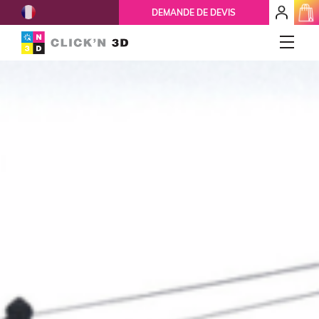
French
mon
DEMANDE DE DEVIS
espace
client
IMPRESSIONS 3D
Accueil
Qui-sommes-nous ?
Nos services
Ils nous font confiance