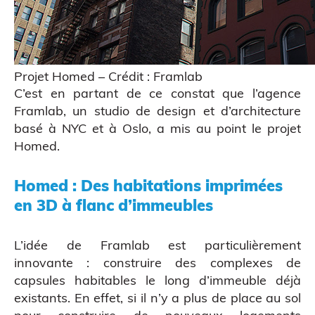
Projet Homed – Crédit : Framlab
C’est en partant de ce constat que l’agence
Framlab
, un studio de design et d’architecture
basé à NYC et à Oslo, a mis au point le projet
Homed
.
Homed : Des habitations imprimées
en 3D à flanc d’immeubles
Figurine bobble head
L’idée de Framlab est particulièrement
innovante : construire des complexes de
capsules habitables le long d’immeuble déjà
existants. En effet, si il n’y a plus de place au sol