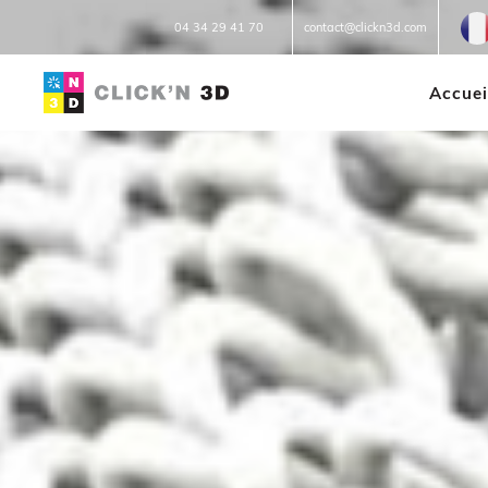
Fr
04 34 29 41 70
contact@clickn3d.com
Accuei
IMPRESSIONS 3D
Réparation 3D
Prototypage
Petites et moyennes séries
Impression à la demande ou
sur mesure