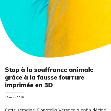
Impression à la demande ou sur mesure
Stop à la souffrance animale
grâce à la fausse fourrure
MODÉLISATION 3D
imprimée en 3D
16 mars 2018
Cette semaine, Donatella Versace a enfin décidé