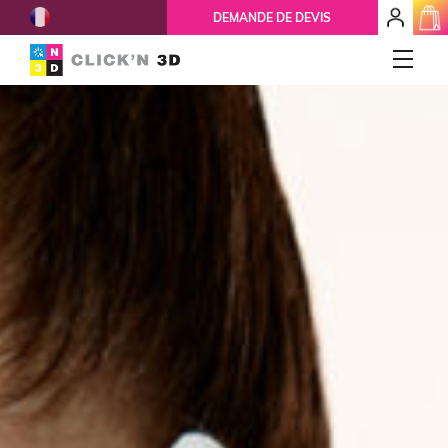
French
mon
DEMANDE DE DEVIS
espace
client
IMPRESSIONS 3D
Accueil
Qui-sommes-nous ?
Nos services
Ils nous font confiance