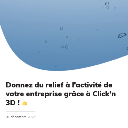
Impression à la demande ou sur mesure
Donnez du relief à l’activité de
votre entreprise grâce à Click’n
MODÉLISATION 3D
3D !
01 décembre 2023