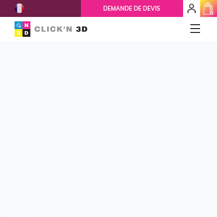
French
mon
DEMANDE DE DEVIS
espace
client
IMPRESSIONS 3D
Accueil
Qui-sommes-nous ?
Nos services
Réparation 3D
Ils nous font confiance