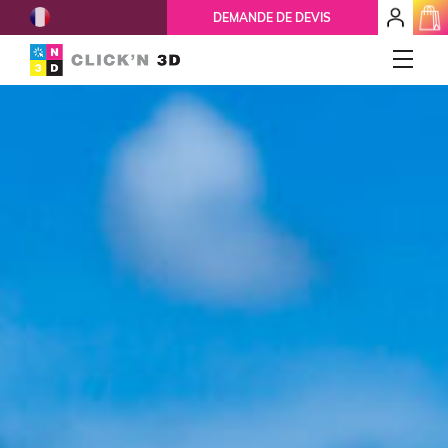
French
mon
DEMANDE DE DEVIS
espace
client
IMPRESSIONS 3D
Accueil
Qui-sommes-nous ?
Nos services
Ils nous font confiance