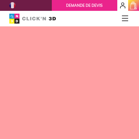
French
mon
DEMANDE DE DEVIS
espace
client
IMPRESSIONS 3D
Accueil
Qui-sommes-nous ?
Nos services
Ils nous font confiance