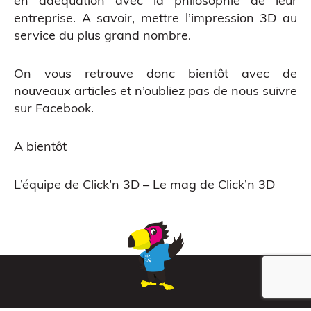
en adéquation avec la philosophie de leur
Atelier découverte
entreprise. A savoir, mettre l’impression 3D au
service du plus grand nombre.
On vous retrouve donc bientôt avec de
nouveaux articles et n’oubliez pas de nous suivre
sur Facebook.
A bientôt
Impression 3D pour l’évènementiel
L’équipe de Click’n 3D – Le mag de Click’n 3D
QUE EN LIGNE