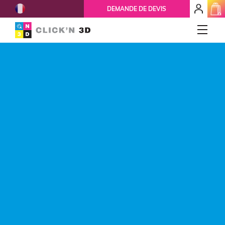
French
mon
DEMANDE DE DEVIS
espace
client
IMPRESSIONS 3D
Accueil
Qui-sommes-nous ?
Nos services
Réparation 3D
Ils nous font confiance