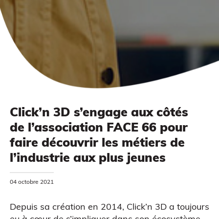
Click’n 3D s’engage aux côtés
de l’association FACE 66 pour
MODÉLISATION 3D
faire découvrir les métiers de
l’industrie aux plus jeunes
04 octobre 2021
Depuis sa création en 2014, Click’n 3D a toujours
eu à cœur de s’impliquer dans son écosystème