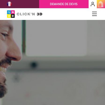
French
mon
DEMANDE DE DEVIS
espace
client
IMPRESSIONS 3D
Accueil
Qui-sommes-nous ?
Nos services
Ils nous font confiance