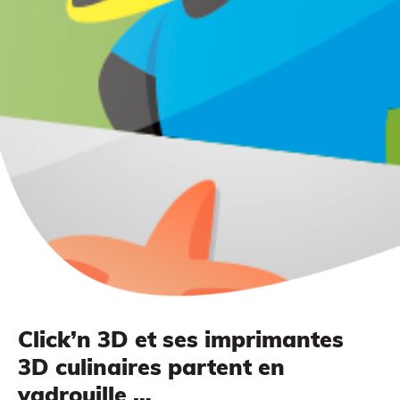
Impression à la demande ou sur mesure
Click’n 3D et ses imprimantes
3D culinaires partent en
MODÉLISATION 3D
vadrouille …