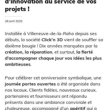
d’innovation au service de vos
projets !
28 avril 2025
Installée à Villeneuve-de-la-Raho depuis ses
débuts, la société
Click’n 3D
vient de souffler sa
dixième bougie ! Dix années marquées par la
création, la réparation
, et surtout,
la fierté
CAO
d’accompagner chaque jour vos idées les plus
ambitieuses
.
Pour célébrer cet anniversaire symbolique, une
journée portes ouvertes
a été organisée dans
nos locaux. Clients fidèles, nouveaux curieux,
partenaires et fournisseurs ont répondu
présents dans une ambiance conviviale et
chaleureuse, accompagné d’un
apéritif
qui a