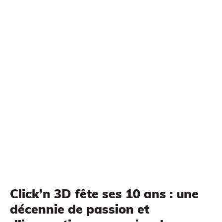
Impression à la demande ou sur mesure
Click’n 3D fête ses 10 ans : une
décennie de passion et
MODÉLISATION 3D