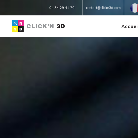
Fr
04 34 29 41 70
contact@clickn3d.com
Accuei
IMPRESSIONS 3D
Réparation 3D
Prototypage
Petites et moyennes séries
Impression à la demande ou
sur mesure