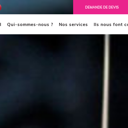
ench
DEMANDE DE DEVIS
l
Qui-sommes-nous ?
Nos services
Ils nous font 
MODÉLISATION 3D
CAO
Scanner 3D