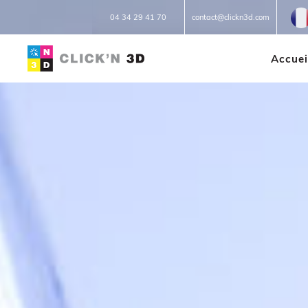
Fr
04 34 29 41 70
contact@clickn3d.com
Accuei
IMPRESSIONS 3D
Réparation 3D
Prototypage
Petites et moyennes séries
Impression à la demande ou
sur mesure