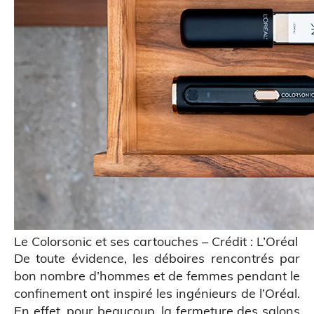
ATELIERS & ÉVÈNEMENTS
Le Colorsonic et ses cartouches – Crédit : L’Oréal
De toute évidence, les déboires rencontrés par
bon nombre d’hommes et de femmes pendant le
Figurine bobble head
confinement ont inspiré les ingénieurs de l’Oréal.
En effet, pour beaucoup, la fermeture des salons