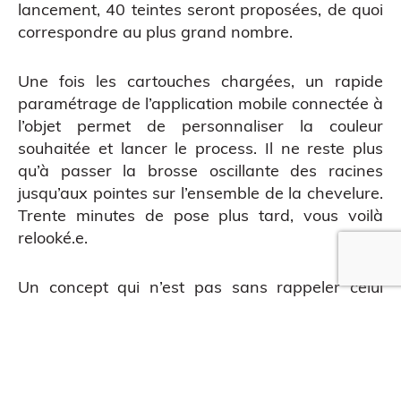
lancement, 40 teintes seront proposées, de quoi
correspondre au plus grand nombre.
Impression 3D pour l’évènementiel
Une fois les cartouches chargées, un rapide
paramétrage de l’application mobile connectée à
l’objet permet de personnaliser la couleur
souhaitée et lancer le process. Il ne reste plus
qu’à passer la brosse oscillante des racines
jusqu’aux pointes sur l’ensemble de la chevelure.
Trente minutes de pose plus tard, vous voilà
relooké.e.
Un concept qui n’est pas sans rappeler
celui
QUE EN LIGNE
d’Adorn
et ses fonds de teints sur-mesure. Un
projet qui ne sera finalement resté qu’au stade
de prototype. Les équipes de l’Oréal quant à eux
annoncent une mise sur le marché aux USA
courant 2023 et planchent déjà sur une version