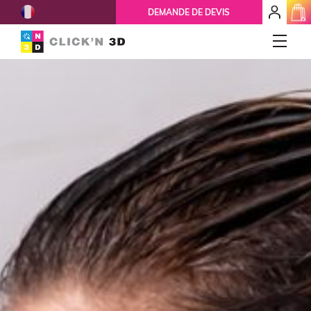
French
mon
DEMANDE DE DEVIS
espace
client
IMPRESSIONS 3D
Accueil
Qui-sommes-nous ?
Nos services
Ils nous font confiance
Réparation 3D