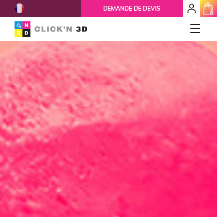
French
mon
DEMANDE DE DEVIS
espace
client
IMPRESSIONS 3D
Accueil
Qui-sommes-nous ?
Nos services
Ils nous font confiance