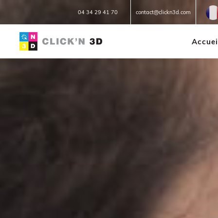
Fr
04 34 29 41 70
contact@clickn3d.com
Accuei
IMPRESSIONS 3D
Réparation 3D
Prototypage
Petites et moyennes séries
Impression à la demande ou
sur mesure